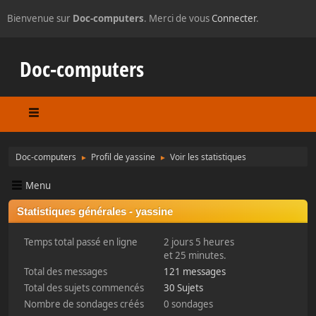
Bienvenue sur
Doc-computers
. Merci de vous
Connecter
.
Doc-computers
Doc-computers
Profil de yassine
Voir les statistiques
►
►
Menu
Statistiques générales - yassine
Temps total passé en ligne
2 jours 5 heures
et 25 minutes.
Total des messages
121 messages
Total des sujets commencés
30 Sujets
Nombre de sondages créés
0 sondages