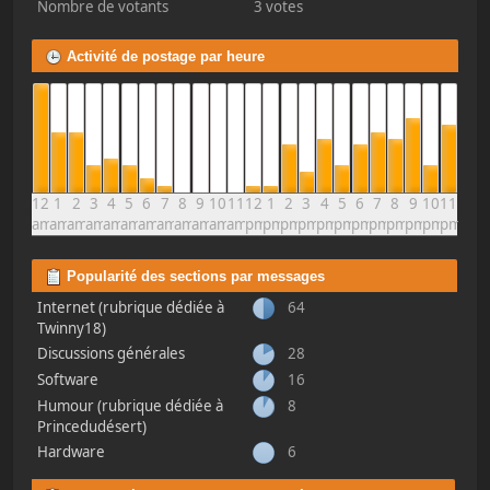
Nombre de votants
3 votes
Activité de postage par heure
12
1
2
3
4
5
6
7
8
9
10
11
12
1
2
3
4
5
6
7
8
9
10
11
am
am
am
am
am
am
am
am
am
am
am
am
pm
pm
pm
pm
pm
pm
pm
pm
pm
pm
pm
pm
Popularité des sections par messages
Internet (rubrique dédiée à
64
Twinny18)
Discussions générales
28
Software
16
Humour (rubrique dédiée à
8
Princedudésert)
Hardware
6