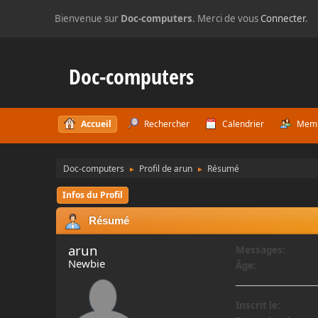
Bienvenue sur
Doc-computers
. Merci de vous
Connecter
.
Doc-computers
Accueil
Rechercher
Calendrier
Mem
Doc-computers
Profil de arun
Résumé
►
►
Infos du Profil
Résumé
arun
Messages:
Newbie
Âge:
Inscrit le: