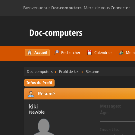
Bienvenue sur
Doc-computers
. Merci de vous
Connecter
.
Doc-computers
Accueil
Rechercher
Calendrier
Mem
Doc-computers
Profil de kiki
Résumé
►
►
Infos du Profil
Résumé
kiki
Messages:
Newbie
Âge:
Inscrit le: