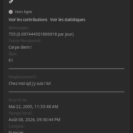
Hors ligne
Voir les contributions
Voir les statistiques
Messages:
755 (0.097444501806918 par jour)
Texte Personnel:
Carpe diem !
Âge:
61
Emplacement:
Chez moi qd j'y suis ! lol
Inscrit le:
Mai 22, 2005, 11:33:48 AM
Temps local:
Août 08, 2026, 09:30:44 PM
Langue:
Français