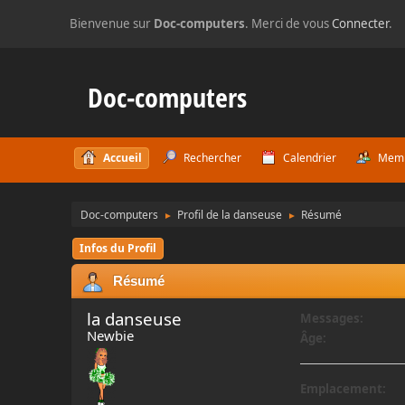
Bienvenue sur
Doc-computers
. Merci de vous
Connecter
.
Doc-computers
Accueil
Rechercher
Calendrier
Mem
Doc-computers
Profil de la danseuse
Résumé
►
►
Infos du Profil
Résumé
la danseuse
Messages:
Newbie
Âge:
Emplacement: