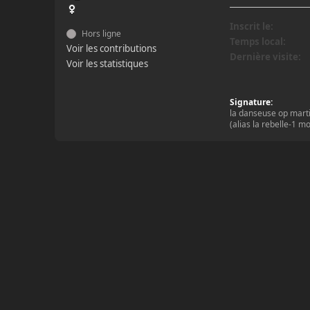
Inscrit le:
Hors ligne
Temps local:
Voir les contributions
Dernière visite:
Voir les statistiques
Signature:
la danseuse op mart
(alias la rebelle-1 