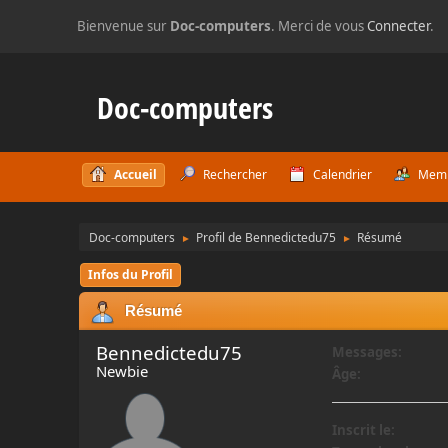
Bienvenue sur
Doc-computers
. Merci de vous
Connecter
.
Doc-computers
Accueil
Rechercher
Calendrier
Mem
Doc-computers
Profil de Bennedictedu75
Résumé
►
►
Infos du Profil
Résumé
Bennedictedu75
Messages:
Newbie
Âge:
Inscrit le: