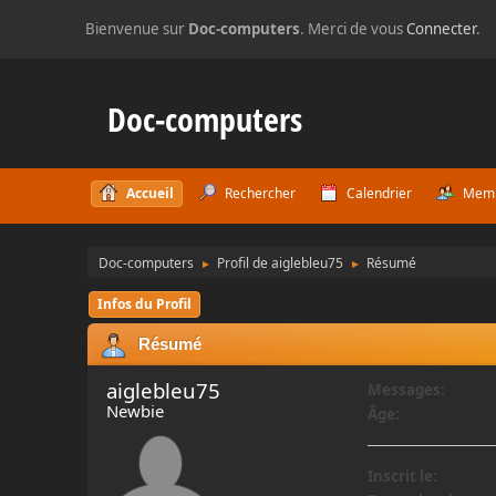
Bienvenue sur
Doc-computers
. Merci de vous
Connecter
.
Doc-computers
Accueil
Rechercher
Calendrier
Mem
Doc-computers
Profil de aiglebleu75
Résumé
►
►
Infos du Profil
Résumé
aiglebleu75
Messages:
Newbie
Âge:
Inscrit le: