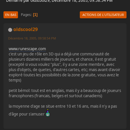
Démarré par oldscool29, Décembre 18, 2005, 09:58:54 PM
Pages
1
EN BAS
ACTIONS DE L'UTILISATEUR
oldscool29
Décembre 18, 2005, 09:58:54 PM
www.runescape.com
c'est un jeu de rôle en 3D qui a déjà une communauté de
plusieurs dizaines milliers de joueurs, et chance, il est gratuit
(excepté si vous voulez "plus", il y a une zone membre, avec
plus d'objets, de quetes, d'autres cartes, etc; mais avant d'avoir
exploré toutes les possibilités de la zone gratuite, vous avez le
temps)
petit bémol: tout est en anglais, mais il y a beaucoup de joueurs
francophones (francais, belges et surtout canadiens)
la moyenne d'age se situe entre 10 et 16 ans, mais il n'y a pas
d'âge pour s'amuser