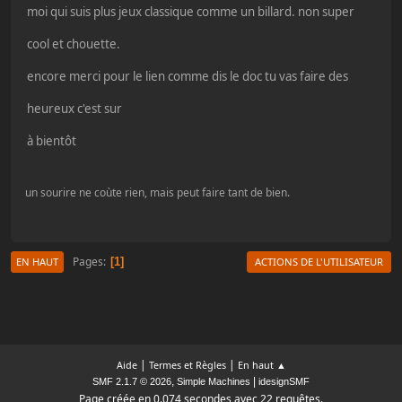
moi qui suis plus jeux classique comme un billard. non super
cool et chouette.
encore merci pour le lien comme dis le doc tu vas faire des
heureux c'est sur
à bientôt
un sourire ne coùte rien, mais peut faire tant de bien.
Pages
1
EN HAUT
ACTIONS DE L'UTILISATEUR
|
|
Aide
Termes et Règles
En haut ▲
,
|
SMF 2.1.7 © 2026
Simple Machines
idesignSMF
Page créée en 0.074 secondes avec 22 requêtes.