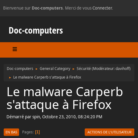
Bienvenue sur
Doc-computers
. Merci de vous
Connecter
.
Doc-computers
Doc-computers
General Category
Sécurité
(Modérateur:
davihoff
)
►
►
Le malware Carperb s'attaque à Firefox
►
Le malware Carperb
s'attaque à Firefox
Démarré par spin, Octobre 23, 2010, 08:24:20 PM
Pages
1
EN BAS
ACTIONS DE L'UTILISATEUR