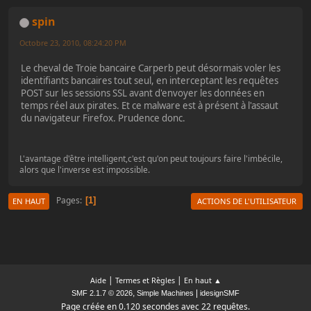
spin
Octobre 23, 2010, 08:24:20 PM
Le cheval de Troie bancaire Carperb peut désormais voler les
identifiants bancaires tout seul, en interceptant les requêtes
POST sur les sessions SSL avant d'envoyer les données en
temps réel aux pirates. Et ce malware est à présent à l'assaut
du navigateur Firefox. Prudence donc.
L'avantage d'être intelligent,c'est qu'on peut toujours faire l'imbécile,
alors que l'inverse est impossible.
Pages
1
EN HAUT
ACTIONS DE L'UTILISATEUR
|
|
Aide
Termes et Règles
En haut ▲
,
|
SMF 2.1.7 © 2026
Simple Machines
idesignSMF
Page créée en 0.120 secondes avec 22 requêtes.