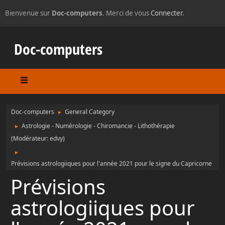
Bienvenue sur
Doc-computers
. Merci de vous
Connecter
.
Doc-computers
Doc-computers
General Category
►
Astrologie - Numérologie - Chiromancie - Lithothérapie
►
(Modérateur:
edvy
)
►
Prévisions astrologiiques pour l'année 2021 pour le signe du Capricorne
Prévisions
astrologiiques pour