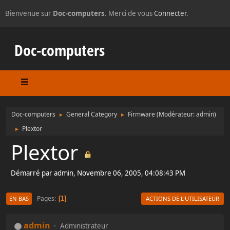
Bienvenue sur
Doc-computers
. Merci de vous
Connecter
.
Doc-computers
Doc-computers
General Category
Firmware
(Modérateur:
admin
)
►
►
Plextor
►
Plextor
Démarré par admin, Novembre 06, 2005, 04:08:43 PM
Pages
1
EN BAS
ACTIONS DE L'UTILISATEUR
admin
Administrateur