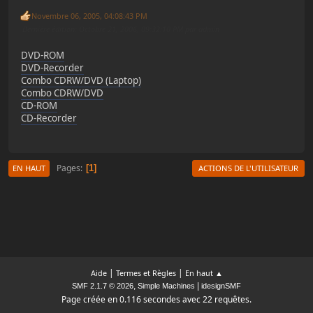
Novembre 06, 2005, 04:08:43 PM
Dernière édition
: Octobre 21, 2006, 09:32:10 PM par admin
DVD-ROM
DVD-Recorder
Combo CDRW/DVD (Laptop)
Combo CDRW/DVD
CD-ROM
CD-Recorder
Pages
1
EN HAUT
ACTIONS DE L'UTILISATEUR
|
|
Aide
Termes et Règles
En haut ▲
,
|
SMF 2.1.7 © 2026
Simple Machines
idesignSMF
Page créée en 0.116 secondes avec 22 requêtes.