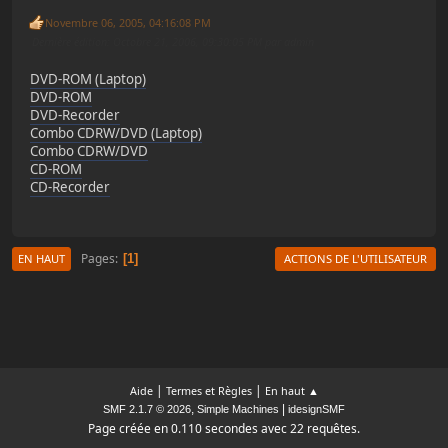
Novembre 06, 2005, 04:16:08 PM
Dernière édition
: Octobre 21, 2006, 09:30:05 PM par admin
DVD-ROM (Laptop)
DVD-ROM
DVD-Recorder
Combo CDRW/DVD (Laptop)
Combo CDRW/DVD
CD-ROM
CD-Recorder
Pages
1
EN HAUT
ACTIONS DE L'UTILISATEUR
|
|
Aide
Termes et Règles
En haut ▲
,
|
SMF 2.1.7 © 2026
Simple Machines
idesignSMF
Page créée en 0.110 secondes avec 22 requêtes.