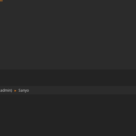
PM
:
admin
)
Sanyo
►