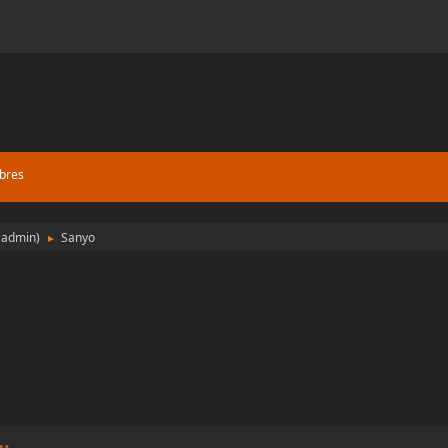
bres
:
admin
)
Sanyo
►