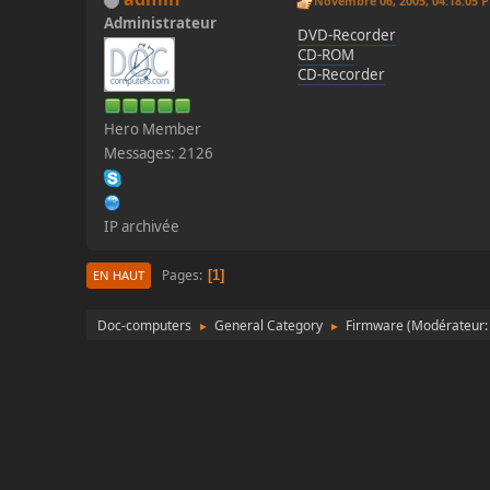
Novembre 06, 2005, 04:18:05 
Administrateur
DVD-Recorder
CD-ROM
CD-Recorder
Hero Member
Messages: 2126
IP archivée
Pages
1
EN HAUT
Doc-computers
General Category
Firmware
(Modérateur
►
►