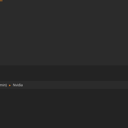
PM
min
)
Nvidia
►