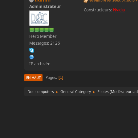
Novembre 06, 2005, 04:59:13 
Administrateur
Constructeurs:
Nvidia
Hero Member
Messages: 2126
IP archivée
Pages
1
EN HAUT
Doc-computers
General Category
Pilotes
(Modérateur:
ad
►
►