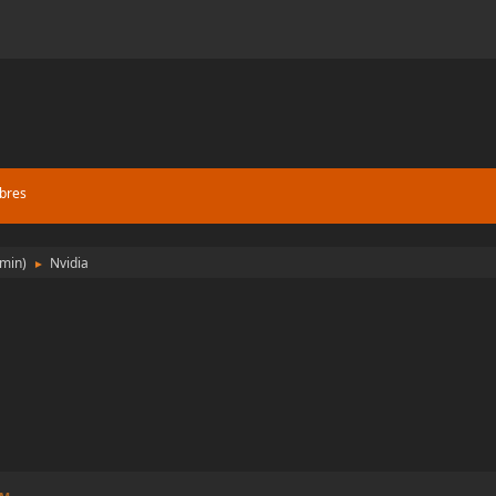
bres
min
)
Nvidia
►