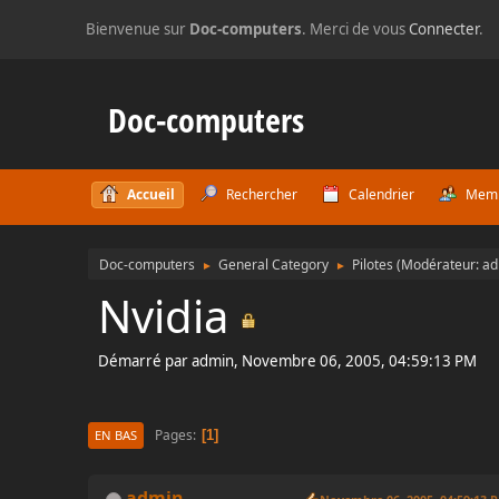
Bienvenue sur
Doc-computers
. Merci de vous
Connecter
.
Doc-computers
Accueil
Rechercher
Calendrier
Mem
Doc-computers
General Category
Pilotes
(Modérateur:
ad
►
►
Nvidia
Démarré par admin, Novembre 06, 2005, 04:59:13 PM
Pages
1
EN BAS
admin