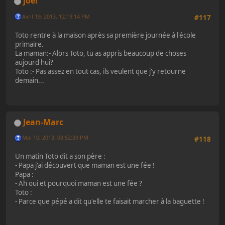
joel
Avril 19, 2013, 12:19:14 PM
#117
Toto rentre à la maison après sa première journée à l'école
primaire.
La maman:- Alors Toto, tu as appris beaucoup de choses
aujourd'hui?
Toto :- Pas assez en tout cas, ils veulent que j'y retourne
demain...
Jean-Marc
Mai 10, 2013, 08:52:39 PM
#118
Un matin Toto dit a son père :
- Papa j'ai découvert que maman est une fée !
Papa :
- Ah oui et pourquoi maman est une fée ?
Toto :
- Parce que pépé a dit qu'elle te faisait marcher à la baguette !