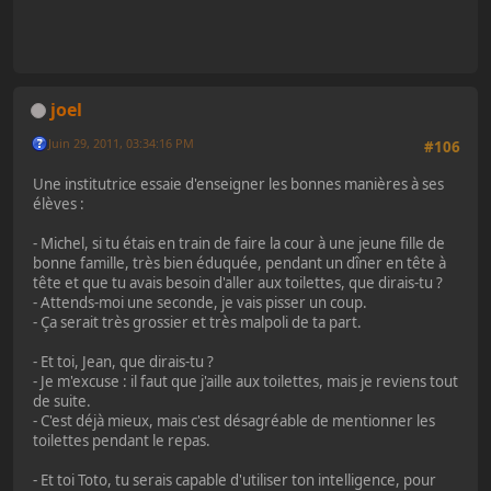
joel
Juin 29, 2011, 03:34:16 PM
#106
Une institutrice essaie d'enseigner les bonnes manières à ses
élèves :
- Michel, si tu étais en train de faire la cour à une jeune fille de
bonne famille, très bien éduquée, pendant un dîner en tête à
tête et que tu avais besoin d'aller aux toilettes, que dirais-tu ?
- Attends-moi une seconde, je vais pisser un coup.
- Ça serait très grossier et très malpoli de ta part.
- Et toi, Jean, que dirais-tu ?
- Je m'excuse : il faut que j'aille aux toilettes, mais je reviens tout
de suite.
- C'est déjà mieux, mais c'est désagréable de mentionner les
toilettes pendant le repas.
- Et toi Toto, tu serais capable d'utiliser ton intelligence, pour