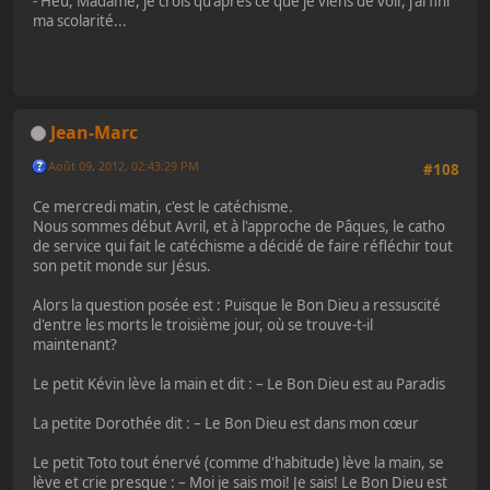
- Heu, Madame, je crois qu'après ce que je viens de voir, j'ai fini
ma scolarité...
Jean-Marc
Août 09, 2012, 02:43:29 PM
#108
Ce mercredi matin, c'est le catéchisme.
Nous sommes début Avril, et à l'approche de Pâques, le catho
de service qui fait le catéchisme a décidé de faire réfléchir tout
son petit monde sur Jésus.
Alors la question posée est : Puisque le Bon Dieu a ressuscité
d'entre les morts le troisième jour, où se trouve-t-il
maintenant?
Le petit Kévin lève la main et dit : – Le Bon Dieu est au Paradis
La petite Dorothée dit : – Le Bon Dieu est dans mon cœur
Le petit Toto tout énervé (comme d'habitude) lève la main, se
lève et crie presque : – Moi je sais moi! Je sais! Le Bon Dieu est