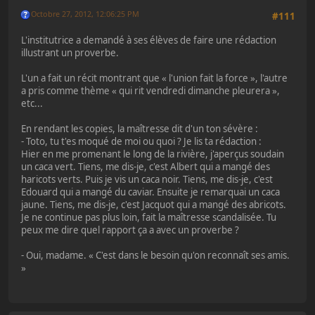
Octobre 27, 2012, 12:06:25 PM
#111
L'institutrice a demandé à ses élèves de faire une rédaction
illustrant un proverbe.
L'un a fait un récit montrant que « l'union fait la force », l'autre
a pris comme thème « qui rit vendredi dimanche pleurera »,
etc...
En rendant les copies, la maîtresse dit d'un ton sévère :
- Toto, tu t'es moqué de moi ou quoi ? Je lis ta rédaction :
Hier en me promenant le long de la rivière, j'aperçus soudain
un caca vert. Tiens, me dis-je, c'est Albert qui a mangé des
haricots verts. Puis je vis un caca noir. Tiens, me dis-je, c'est
Edouard qui a mangé du caviar. Ensuite je remarquai un caca
jaune. Tiens, me dis-je, c'est Jacquot qui a mangé des abricots.
Je ne continue pas plus loin, fait la maîtresse scandalisée. Tu
peux me dire quel rapport ça a avec un proverbe ?
- Oui, madame. « C'est dans le besoin qu'on reconnaît ses amis.
»