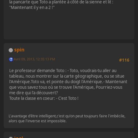
la pancarte que Toto a plantée à côté de la sienne et lit :
"Maintenant il y en a 2 !"
spin
Avril 09, 2013, 12:35:13 PM
#116
Le professeur demande Toto : - Toto, voudrais-tu aller au
tableau, nous montrer sur la carte géographique, ou se situe
l'Amérique.Toto va, et pointe du doigt l'Amérique.- Maintenant
que vous savez tous où se trouve l'Amérique, Pourriez-vous
me dire qui l'a découvert?
Toute la classe en coeur: - C'est Toto !
L'avantage d'être intelligent,c'est qu'on peut toujours faire l'imbécile,
alors que l'inverse est impossible.