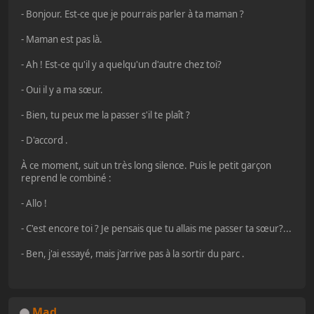
- Bonjour. Est-ce que je pourrais parler à ta maman ?
- Maman est pas là.
- Ah ! Est-ce qu'il y a quelqu'un d'autre chez toi?
- Oui il y a ma sœur.
- Bien, tu peux me la passer s'il te plaît ?
- D'accord .
À ce moment, suit un très long silence. Puis le petit garçon
reprend le combiné :
- Allo !
- C'est encore toi ? Je pensais que tu allais me passer ta sœur?...
- Ben, j'ai essayé, mais j'arrive pas à la sortir du parc .
Mad