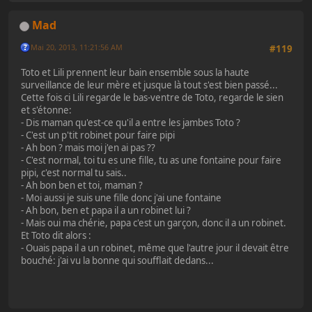
Mad
Mai 20, 2013, 11:21:56 AM
#119
Toto et Lili prennent leur bain ensemble sous la haute
surveillance de leur mère et jusque là tout s'est bien passé...
Cette fois ci Lili regarde le bas-ventre de Toto, regarde le sien
et s'étonne:
- Dis maman qu'est-ce qu'il a entre les jambes Toto ?
- C'est un p'tit robinet pour faire pipi
- Ah bon ? mais moi j'en ai pas ??
- C'est normal, toi tu es une fille, tu as une fontaine pour faire
pipi, c'est normal tu sais..
- Ah bon ben et toi, maman ?
- Moi aussi je suis une fille donc j'ai une fontaine
- Ah bon, ben et papa il a un robinet lui ?
- Mais oui ma chérie, papa c'est un garçon, donc il a un robinet.
Et Toto dit alors :
- Ouais papa il a un robinet, même que l'autre jour il devait être
bouché: j'ai vu la bonne qui soufflait dedans...