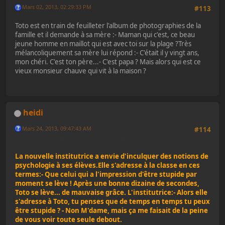
Mars 02, 2013, 02:29:33 PM
#113
Toto est en train de feuilleter l'album de photographies de la
famille et il demande à sa mère :- Maman qui c'est, ce beau
jeune homme en maillot qui est avec toi sur la plage ?Très
mélancoliquement sa mère lui répond :- C'était il y vingt ans,
mon chéri. C'est ton père...- C'est papa ? Mais alors qui est ce
vieux monsieur chauve qui vit à la maison ?
heidi
Mars 24, 2013, 09:47:43 AM
#114
Dernière édition
: Mars 24, 2013, 09:50:50 AM par heidi
La nouvelle institutrice a envie d'inculquer des notions de
psychologie à ses élèves.Elle s'adresse à la classe en ces
termes:- Que celui qui a l'impression d'être stupide par
moment se lève ! Après une bonne dizaine de secondes,
Toto se lève... de mauvaise grâce. L'institutrice:- Alors elle
s'adresse à Toto, tu penses que de temps en temps tu peux
être stupide ? - Non M'dame, mais ça me faisait de la peine
de vous voir toute seule debout.