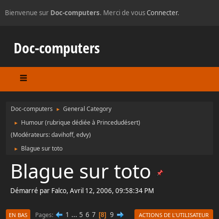
Bienvenue sur
Doc-computers
. Merci de vous
Connecter
.
Doc-computers
Doc-computers
General Category
►
Humour (rubrique dédiée à Princedudésert)
►
(Modérateurs:
davihoff
,
edvy
)
Blague sur toto
►
Blague sur toto
Démarré par Falco, Avril 12, 2006, 09:58:34 PM
1
...
5
6
7
9
Pages
8
EN BAS
ACTIONS DE L'UTILISATEUR