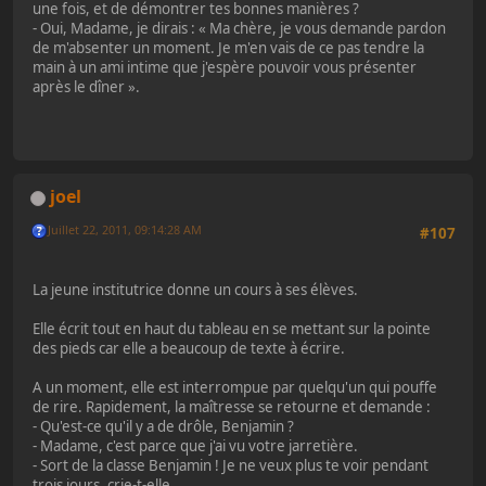
une fois, et de démontrer tes bonnes manières ?
- Oui, Madame, je dirais : « Ma chère, je vous demande pardon
de m'absenter un moment. Je m'en vais de ce pas tendre la
main à un ami intime que j'espère pouvoir vous présenter
après le dîner ».
joel
Juillet 22, 2011, 09:14:28 AM
#107
La jeune institutrice donne un cours à ses élèves.
Elle écrit tout en haut du tableau en se mettant sur la pointe
des pieds car elle a beaucoup de texte à écrire.
A un moment, elle est interrompue par quelqu'un qui pouffe
de rire. Rapidement, la maîtresse se retourne et demande :
- Qu'est-ce qu'il y a de drôle, Benjamin ?
- Madame, c'est parce que j'ai vu votre jarretière.
- Sort de la classe Benjamin ! Je ne veux plus te voir pendant
trois jours, crie-t-elle.