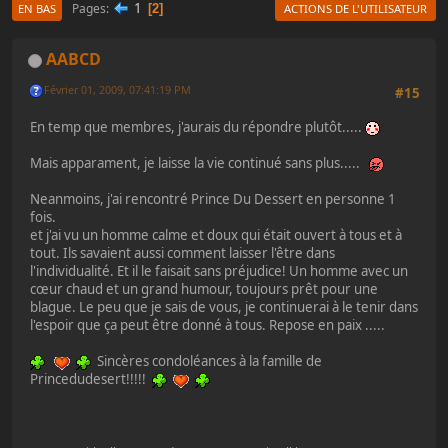
1
Pages
2
EN BAS
ACTIONS DE L'UTILISATEUR
AABCD
Février 01, 2009, 07:41:19 PM
#15
En temp que membres, j'aurais du répondre plutôt.....
Mais apparament, je laisse la vie continué sans plus.....
Neanmoins, j'ai rencontré Prince Du Dessert en personne 1
fois.
et j'ai vu un homme calme et doux qui était ouvert à tous et à
tout. Ils savaient aussi comment laisser l'être dans
l'individualité. Et il le faisait sans préjudice! Un homme avec un
cœur chaud et un grand humour, toujours prêt pour une
blague. Le peu que je sais de vous, je continuerai à le tenir dans
l'espoir que ça peut être donné à tous. Repose en paix .....
Sincères condoléances à la famille de
Princedudesert!!!!!