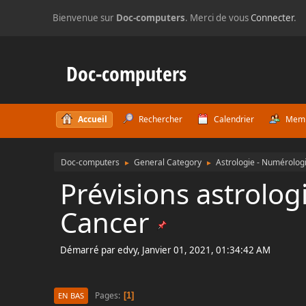
Bienvenue sur
Doc-computers
. Merci de vous
Connecter
.
Doc-computers
Accueil
Rechercher
Calendrier
Mem
Doc-computers
General Category
Astrologie - Numérologi
►
►
Prévisions astrolog
Cancer
Démarré par edvy, Janvier 01, 2021, 01:34:42 AM
Pages
1
EN BAS