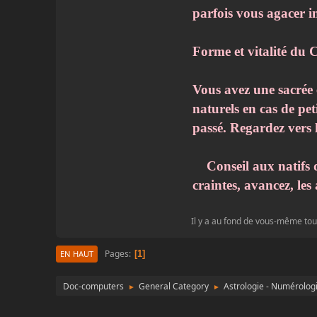
parfois vous agacer i
Forme et vitalité du
Vous avez une sacrée 
naturels en cas de pe
passé. Regardez vers l'
Conseil aux natifs du
craintes, avancez, les
Il y a au fond de vous-même tou
Pages
1
EN HAUT
Doc-computers
General Category
Astrologie - Numérologi
►
►