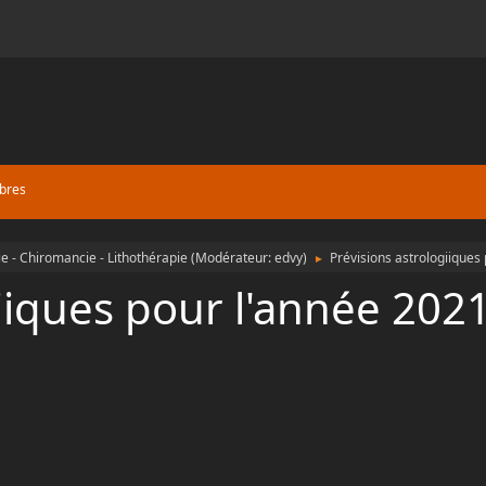
bres
e - Chiromancie - Lithothérapie
(Modérateur:
edvy
)
Prévisions astrologiiques
►
iiques pour l'année 202