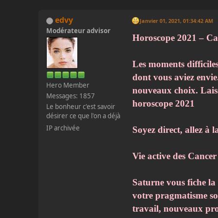
edvy
Janvier 01, 2021, 01:34:42 AM
Modérateur advisor
Horoscope 2021 – Can
Les moments difficile
dont vous aviez envie.
Hero Member
nouveaux choix. Laiss
Messages: 1857
horoscope 2021
Le bonheur c'est savoir
désirer ce que l'on a déjà
IP archivée
Soyez direct, allez à 
Vie active des Cancer
Saturne vous fiche la 
votre pragmatisme sont
travail, nouveaux proj