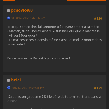
pcnovice80
Juillet 05, 2013, 12:37:45 AM
#120
Toto qui rentre chez lui, annonce très joyeusement à sa mère :
- Maman, tu devineras jamais, je suis meilleur que la maîtresse !
- Ah oui ! Pourquoi ?
- La maîtresse reste dans la même classe, et moi, je monte dans
la suivante !
Pas de panique...le Doc est là pour nous aider !
heidi
Août 27, 2013, 04:49:35 PM
#121
-Salut, fiston ça boume ? Dit le père de toto en rentrant dans la
cuisine.