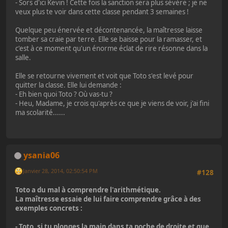
- Sors d'ici Kevin ! Cette fois la sanction sera plus sévère ; je ne
veux plus te voir dans cette classe pendant 3 semaines !
Quelque peu énervée et décontenancée, la maîtresse laisse
tomber sa craie par terre. Elle se baisse pour la ramasser, et
c'est à ce moment qu'un énorme éclat de rire résonne dans la
salle.
Elle se retourne vivement et voit que Toto s'est levé pour
quitter la classe. Elle lui demande :
- Eh bien quoi Toto ? Où vas-tu ?
- Heu, Madame, je crois qu'après ce que je viens de voir, j'ai fini
ma scolarité......
ysania06
Janvier 28, 2014, 02:50:54 PM
#128
Toto a du mal à comprendre l'arithmétique.
La maîtresse essaie de lui faire comprendre grâce à des
exemples concrets :
- Toto, si tu plonges la main dans ta poche de droite et que