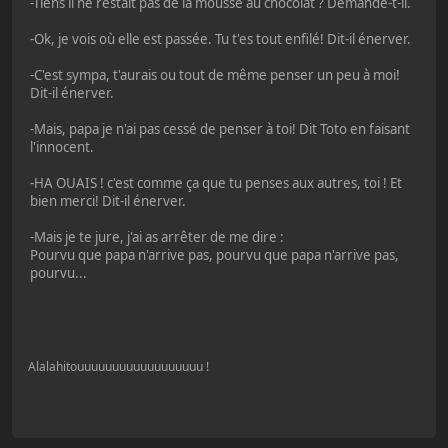
-Tiens il ne restait pas de la mousse au chocolat ? Demande-t-il.
-Ok, je vois où elle est passée. Tu t'es tout enfilé! Dit-il énerver.
-C'est sympa, t'aurais ou tout de même penser un peu à moi!
Dit-il énerver.
-Mais, papa je n'ai pas cessé de penser à toi! Dit Toto en faisant
l'innocent.
-HA OUAIS ! c'est comme ça que tu penses aux autres, toi ! Et
bien merci! Dit-il énerver.
-Mais je te jure, j'ai as arrêter de me dire :
Pourvu que papa n'arrive pas, pourvu que papa n'arrive pas,
pourvu...
Alalahitouuuuuuuuuuuuuuuuuu !