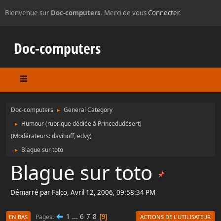
Bienvenue sur
Doc-computers
. Merci de vous
Connecter
.
Doc-computers
Doc-computers
General Category
►
Humour (rubrique dédiée à Princedudésert)
►
(Modérateurs:
davihoff
,
edvy
)
Blague sur toto
►
Blague sur toto
Démarré par Falco, Avril 12, 2006, 09:58:34 PM
1
...
6
7
8
Pages
9
EN BAS
ACTIONS DE L'UTILISATEUR