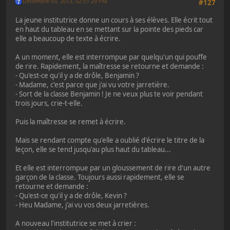
Décembre 03, 2013, 02:51:29 PM
#127
La jeune institutrice donne un cours à ses élèves. Elle écrit tout
en haut du tableau en se mettant sur la pointe des pieds car
elle a beaucoup de texte à écrire.
A un moment, elle est interrompue par quelqu'un qui pouffe
de rire. Rapidement, la maîtresse se retourne et demande :
- Qu'est-ce qu'il y a de drôle, Benjamin ?
- Madame, c'est parce que j'ai vu votre jarretière.
- Sort de la classe Benjamin ! Je ne veux plus te voir pendant
trois jours, crie-t-elle.
Puis la maîtresse se remet à écrire.
Mais se rendant compte qu'elle a oublié d'écrire le titre de la
leçon, elle se tend jusqu'au plus haut du tableau...
Et elle est interrompue par un gloussement de rire d'un autre
garçon de la classe. Toujours aussi rapidement, elle se
retourne et demande :
- Qu'est-ce qu'il y a de drôle, Kevin ?
- Heu Madame, j'ai vu vos deux jarretières.
A nouveau l'institutrice se met à crier :