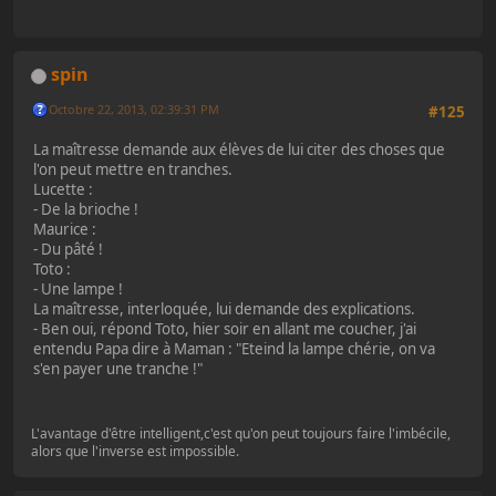
spin
Octobre 22, 2013, 02:39:31 PM
#125
La maîtresse demande aux élèves de lui citer des choses que
l'on peut mettre en tranches.
Lucette :
- De la brioche !
Maurice :
- Du pâté !
Toto :
- Une lampe !
La maîtresse, interloquée, lui demande des explications.
- Ben oui, répond Toto, hier soir en allant me coucher, j'ai
entendu Papa dire à Maman : "Eteind la lampe chérie, on va
s'en payer une tranche !"
L'avantage d'être intelligent,c'est qu'on peut toujours faire l'imbécile,
alors que l'inverse est impossible.