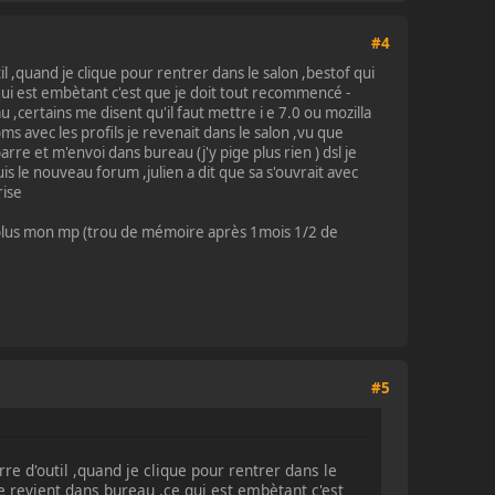
#4
l ,quand je clique pour rentrer dans le salon ,bestof qui
e qui est embètant c'est que je doit tout recommencé -
u ,certains me disent qu'il faut mettre i e 7.0 ou mozilla
ms avec les profils je revenait dans le salon ,vu que
barre et m'envoi dans bureau (j'y pige plus rien ) dsl je
s le nouveau forum ,julien a dit que sa s'ouvrait avec
rise
it plus mon mp (trou de mémoire après 1mois 1/2 de
#5
re d'outil ,quand je clique pour rentrer dans le
 je revient dans bureau ,ce qui est embètant c'est