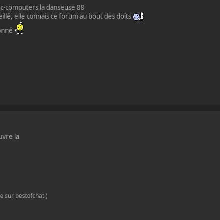
oc-computers la danseuse 88
illé, elle connais ce forum au bout des doits
ionné
ouvre la
e sur bestofchat )