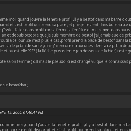
me moi ,quand j'ouvre la fenetre profil ,il y a bestof dans ma barre d'outi
parait et c'est profil qui prend sa place ,et puis je revient dans bureau ,c
 j'évite d'aller dans profil car sa ferme la fenètre et me renvoi dans burea
s 1 an et depuis octobre que je suis membre de bestof j'ai jamais eue de prb
outil a ce jour ,ce n'est plus le cas ,profil prend la place de bestof dans la 
ée vu le prbm de santé ,mais j'ai encore eu aucunes idées a ce prbm depui
e et ou est-elle ???? ) la flèche précedente (en dessous de fichier) reste g
ote salon femme ) dsl mais le pseudo ici est changé vu que je connaissa
e sur bestofchat )
Juillet 19, 2006, 01:40:41 PM
comme moi ,quand j'ouvre la fenetre profil ,il y a bestof dans ma bar
 ma barre d'outil disparait et c'est profil qui prend sa place ,et puis