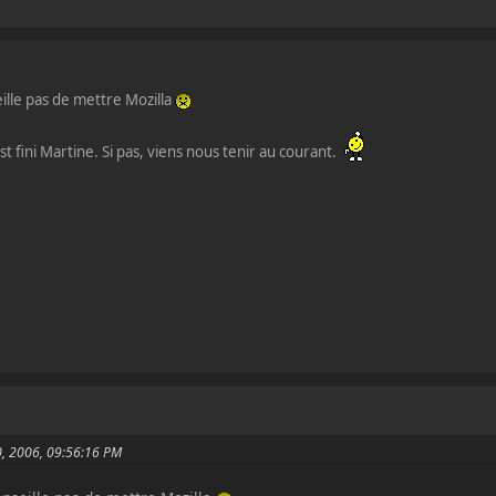
ille pas de mettre Mozilla
t fini Martine. Si pas, viens nous tenir au courant.
 20, 2006, 09:56:16 PM