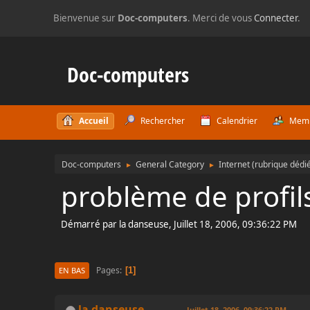
Bienvenue sur
Doc-computers
. Merci de vous
Connecter
.
Doc-computers
Accueil
Rechercher
Calendrier
Mem
Doc-computers
General Category
Internet (rubrique dédi
►
►
problème de profil
Démarré par la danseuse, Juillet 18, 2006, 09:36:22 PM
Pages
1
EN BAS
la danseuse
Juillet 18, 2006, 09:36:22 PM