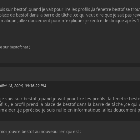
is suir bestof ,quand je vait pour lire les profils ,la fenetre bestof se t
la place de bestof dans la barre de tâche ,ce qui veut dire que je sait pas rev
formatique ,allez doucement pour m'expliquer je rentre de clinique après 1
e sur bestofchat )
Juillet 18, 2006, 09:36:22 PM
e suis suir bestof ,quand je vait pour lire les profils ,la fenetre bes
fils ,le profil prend la place de bestof dans la barre de tâche ,ce qui 
 m'aider ,je pprécise je suis nulle en informatique ,allez doucement 
oi j'ouvre bestof au nouveau lien qui est :