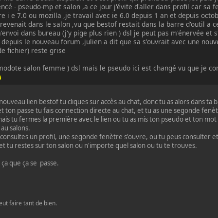
cé - pseudo-mp et salon ,a ce jour j'évite d'aller dans profil car sa
re i e 7.0 ou mozilla ,je travail avec ie 6.0 depuis 1 an et depuis oc
revenait dans le salon ,vu que bestof restait dans la barre d'outil a ce
'envoi dans bureau (j'y pige plus rien ) dsl je peut pas m'énervée et 
epuis le nouveau forum ,julien a dit que sa s'ouvrait avec une nouvelle
 fichier) reste grise
 modote salon femme ) dsl mais le pseudo ici est changé vu que je 
ouveau lien bestof tu cliques sur accès au chat, donc tu as alors dans ta ba
 ton passe tu fais connection directe au chat, et tu as une segonde fenèt
ais tu fermes la première avec le lien ou tu as mis ton pseudo et ton mot
 au salons.
nsultes un profil, une segonde fenètre s'ouvre, ou tu peus consulter et e
t tu restes sur ton salon ou n'importe quel salon ou tu te trouves.
 ça que ça se passe.
ut faire tant de bien.