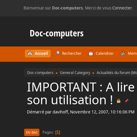
Bienvenue sur
Doc-computers
. Merci de vous
Connecter
.
Doc-computers
Accueil
Rechercher
Calendrier
Mem
Doc-computers
General Category
Actualités du forum
(Mo
►
►
IMPORTANT : A lire
son utilisation !
Démarré par davihoff, Novembre 12, 2007, 10:16:06 PM
Pages
1
EN BAS