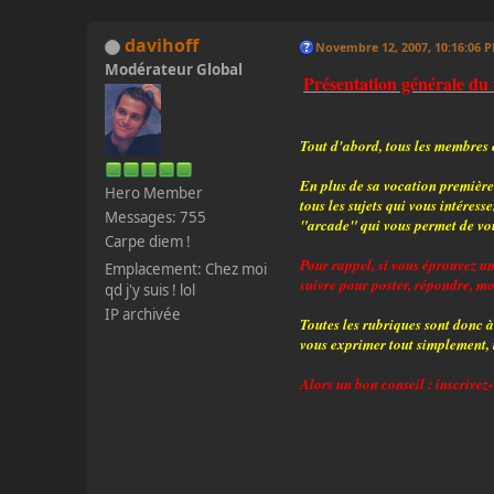
davihoff
Novembre 12, 2007, 10:16:06 
Modérateur Global
Présentation générale du f
Tout d'abord, tous les membres e
En plus de sa vocation première 
Hero Member
tous les sujets qui vous intéres
Messages: 755
"arcade" qui vous permet de vous
Carpe diem !
Pour rappel, si vous éprouvez un
Emplacement: Chez moi
suivre pour poster, répondre, mod
qd j'y suis ! lol
IP archivée
Toutes les rubriques sont donc à
vous exprimer tout simplement, t
Alors un bon conseil : inscrivez-