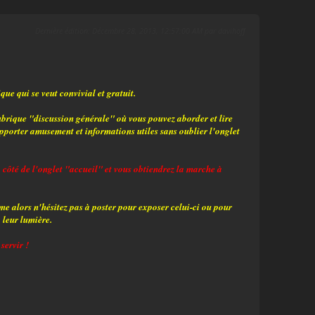
Dernière édition
: Décembre 28, 2013, 12:57:00 AM par davihoff
ue qui se veut convivial et gratuit.
rubrique "discussion générale" où vous pouvez aborder et lire
apporter amusement et informations utiles sans oublier l'onglet
 à côté de l'onglet "accueil" et vous obtiendrez la marche à
me alors n'hésitez pas à poster pour exposer celui-ci ou pour
 leur lumière.
servir !