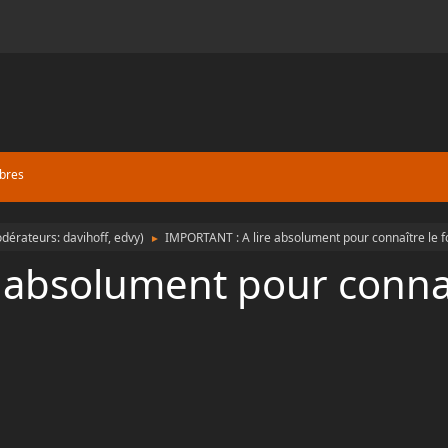
bres
dérateurs:
davihoff
,
edvy
)
IMPORTANT : A lire absolument pour connaître le for
►
 absolument pour connaî