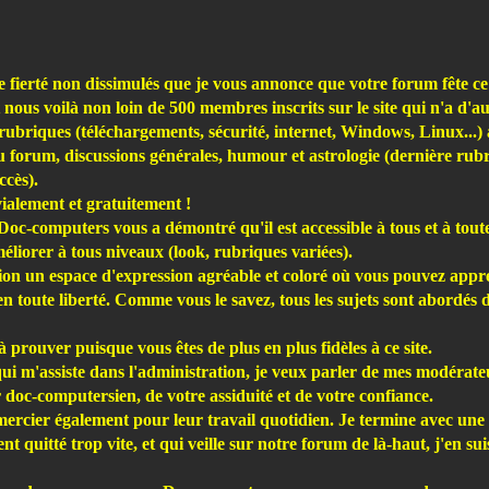
ne fierté non dissimulés que je vous annonce que votre forum fête 
et nous voilà non loin de 500 membres inscrits sur le site qui n'a d'
rubriques (téléchargements, sécurité, internet, Windows, Linux...) 
 forum, discussions générales, humour et astrologie (dernière rubr
ccès).
vialement et gratuitement !
Doc-computers vous a démontré qu'il est accessible à tous et à toutes
méliorer à tous niveaux (look, rubriques variées).
tion un espace d'expression agréable et coloré où vous pouvez appr
en toute liberté. Comme vous le savez, tous les sujets sont abordés
s à prouver puisque vous êtes de plus en plus fidèles à ce site.
ui m'assiste dans l'administration, je veux parler de mes modérate
 doc-computersien, de votre assiduité et de votre confiance.
remercier également pour leur travail quotidien. Je termine avec 
 quitté trop vite, et qui veille sur notre forum de là-haut, j'en su