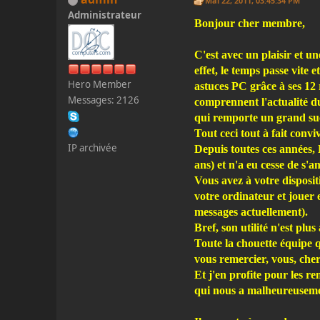
Mai 22, 2011, 03:45:34 PM
Administrateur
Bonjour cher membre,
C'est avec un plaisir et u
effet, le temps passe vite 
Hero Member
astuces PC grâce à ses 12 
Messages: 2126
comprennent l'actualité du
qui remporte un grand su
Tout ceci tout à fait convi
IP archivée
Depuis toutes ces années, 
ans) et n'a eu cesse de s'a
Vous avez à votre disposi
votre ordinateur et jouer 
messages actuellement).
Bref, son utilité n'est plu
Toute la chouette équipe q
vous remercier, vous, cher
Et j'en profite pour les 
qui nous a malheureusement