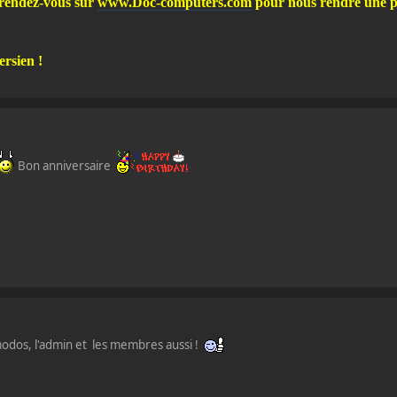
 rendez-vous sur
www.Doc-computers.com
pour nous rendre une pet
rsien !
Bon anniversaire
 modos, l'admin et les membres aussi !