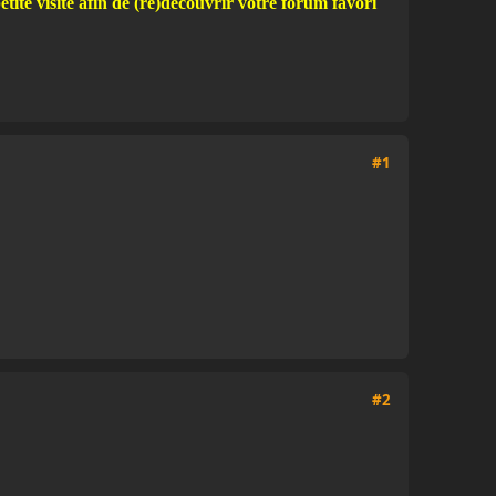
ite visite afin de (re)découvrir votre forum favori
#1
#2