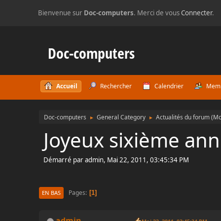
Bienvenue sur
Doc-computers
. Merci de vous
Connecter
.
Doc-computers
Accueil
Rechercher
Calendrier
Mem
Doc-computers
General Category
Actualités du forum
(Mo
►
►
Joyeux sixième an
Démarré par admin, Mai 22, 2011, 03:45:34 PM
Pages
1
EN BAS
admin