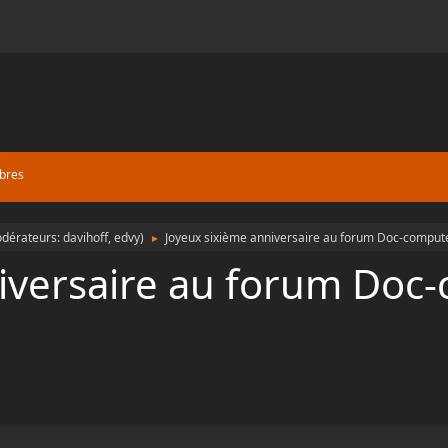
bres
dérateurs:
davihoff
,
edvy
)
Joyeux sixième anniversaire au forum Doc-comput
►
niversaire au forum Doc