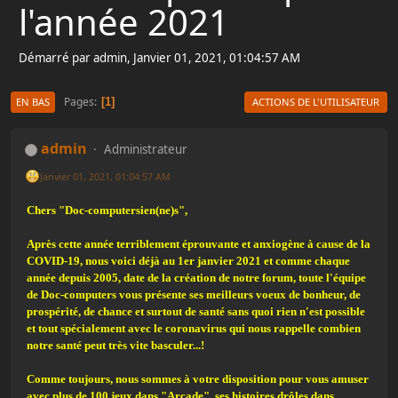
l'année 2021
Démarré par admin, Janvier 01, 2021, 01:04:57 AM
Pages
1
EN BAS
ACTIONS DE L'UTILISATEUR
admin
Administrateur
Janvier 01, 2021, 01:04:57 AM
Chers "Doc-computersien(ne)s",
Après cette année terriblement éprouvante et anxiogène à cause de la
COVID-19, nous voici déjà au 1er janvier 2021 et comme chaque
année depuis 2005, date de la création de notre forum, toute l'équipe
de Doc-computers vous présente ses meilleurs voeux de bonheur, de
prospérité, de chance et surtout de santé sans quoi rien n'est possible
et tout spécialement avec le coronavirus qui nous rappelle combien
notre santé peut très vite basculer...!
Comme toujours, nous sommes à votre disposition pour vous amuser
avec plus de 100 jeux dans "Arcade", ses histoires drôles dans