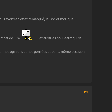
ous avons en effet remarqué, le Doc et moi, que
le tchat de TSW
et aussi les nouveaux qui se
er nos opinions et nos pensées et par la même occasion
#1