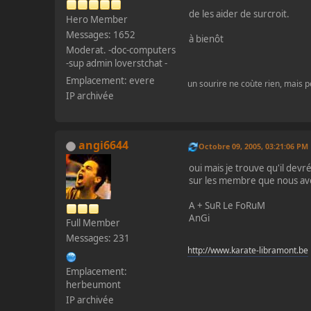
de les aider de surcroit.
Hero Member
Messages: 1652
à bienôt
Moderat. -doc-computers
-sup admin loverstchat -
Emplacement: evere
un sourire ne coùte rien, mais pe
IP archivée
angi6644
Octobre 09, 2005, 03:21:06 PM
oui mais je trouve qu'il devr
sur les membre que nous av
A + SuR Le FoRuM
AnGi
Full Member
Messages: 231
http://www.karate-libramont.be
Emplacement:
herbeumont
IP archivée