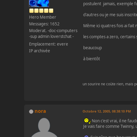
postulent jamais, exemple 
d'autres ou je me suis inscri
Hero Member
Messages: 1652
Même ici quatres fois ai fa
Moderat. -doc-computers
-sup admin loverstchat -
les comptes a zero, certains 
Emplacement: evere
beaucoup
IP archivée
à bientôt
un sourire ne coùte rien, mais pe
nora
Octobre 12, 2005, 08:38:10 PM
Non c'est vrai, il ne fa
Je vais faire comme Twinny, 