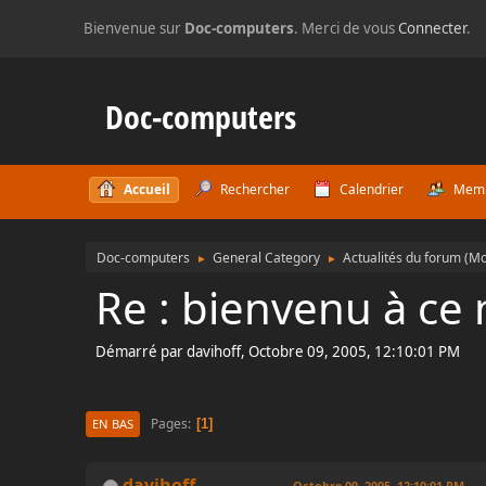
Bienvenue sur
Doc-computers
. Merci de vous
Connecter
.
Doc-computers
Accueil
Rechercher
Calendrier
Mem
Doc-computers
General Category
Actualités du forum
(Mo
►
►
Re : bienvenu à ce
Démarré par davihoff, Octobre 09, 2005, 12:10:01 PM
Pages
1
EN BAS
davihoff
Octobre 09, 2005, 12:10:01 PM