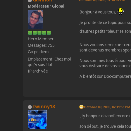
Modérateur Global
Bonjour à vous tous,
Je profite de ce topic pour
d'autres petits "bleus" se sont
Hero Member
Nous voulons remercier ceux 
Messages: 755
sont devenus membres sp
Carpe diem !
Emplacement: Chez moi
Nous sommes tous là pour vo
qd j'y suis ! lol
vous distraire de vos soucis q
IP archivée
A bientôt sur Doc-computers
twinny18
Octobre 09, 2005, 02:11:53 PM
,ty bonjour davihof encore u
son début, je trouve cela tou