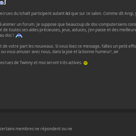
recrues du tchatt participent autant
ici
que sur ce salon. Comme dit Angi, y
s à animer un forum. Je suppose que beaucoup de doc-computersiens consul
t de toutes ses aides précieuses, jeux, astuces, j'en passe et des meilleures..
au doc !
 de votre part les nouveaux. Si vous lisez ce message, faîtes un petit ef
 ou vous amuser avec nous, dans la joie et la bonne humeur! ,wr
recrues de Twinny et moi seront très actives.
u certains membres ne répondent ou ne