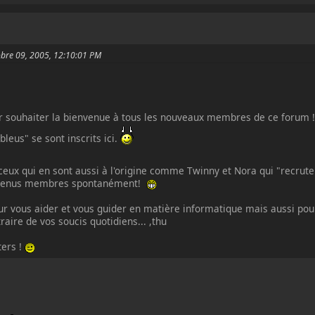
tobre 09, 2005, 12:10:01 PM
our souhaiter la bienvenue à tous les nouveaux membres de ce forum 
bleus" se sont inscrits ici.
eux qui en sont aussi à l'origine comme Twinny et Nora qui "recrut
evenus membres spontanément!
 vous aider et vous guider en matière informatique mais aussi pour
aire de vos soucis quotidiens... ,thu
ters !