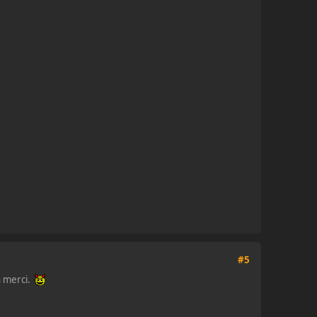
#5
un merci.