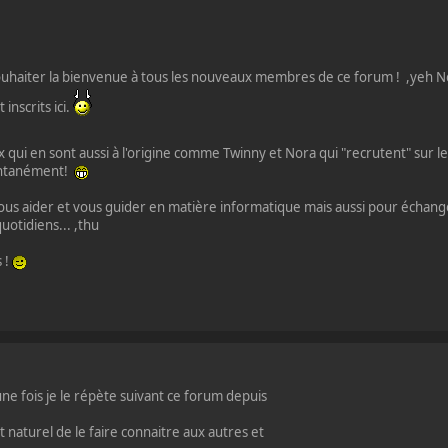
 souhaiter la bienvenue à tous les nouveaux membres de ce forum ! ,yeh N
 inscrits ici.
qui en sont aussi à l'origine comme Twinny et Nora qui "recrutent" sur 
ontanément!
us aider et vous guider en matière informatique mais aussi pour échang
uotidiens... ,thu
 !
ne fois je le répète suivant ce forum depuis
t naturel de le faire connaitre aux autres et