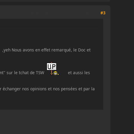
Dernière édition
: Octobre 09, 2005, 06:34:03 PM par nora
#3
! ,yeh Nous avons en effet remarqué, le Doc et
ent" sur le tchat de TSW
et aussi les
 échanger nos opinions et nos pensées et par la