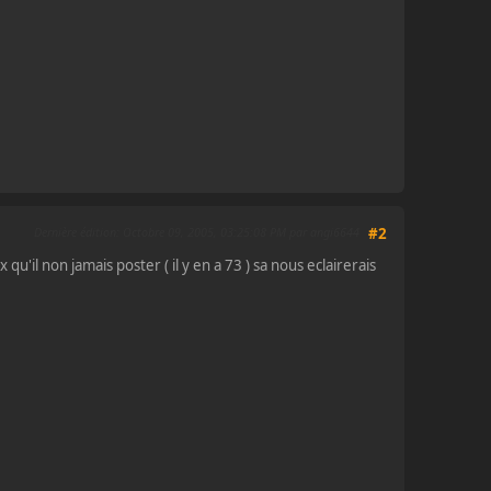
Dernière édition
: Octobre 09, 2005, 03:25:08 PM par angi6644
#2
u'il non jamais poster ( il y en a 73 ) sa nous eclairerais